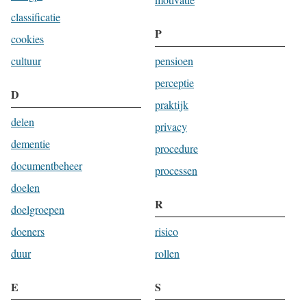
classificatie
P
cookies
cultuur
pensioen
perceptie
D
praktijk
delen
privacy
dementie
procedure
documentbeheer
processen
doelen
R
doelgroepen
doeners
risico
duur
rollen
E
S