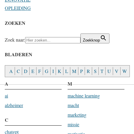
OPLEIDING
ZOEKEN
Zoek naar:
Zoekknop
BLADEREN
A
C
D
E
F
G
I
K
L
M
P
R
S
T
U
V
W
A
M
ai
machine learning
alzheimer
macht
marketing
C
missie
chatgpt
motivatie