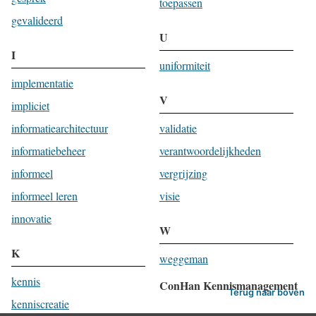
toepassen
gevalideerd
U
I
uniformiteit
implementatie
V
impliciet
informatiearchitectuur
validatie
informatiebeheer
verantwoordelijkheden
informeel
vergrijzing
informeel leren
visie
innovatie
W
K
weggeman
kennis
ConHan Kennismanagement
Terug naar boven
kenniscreatie