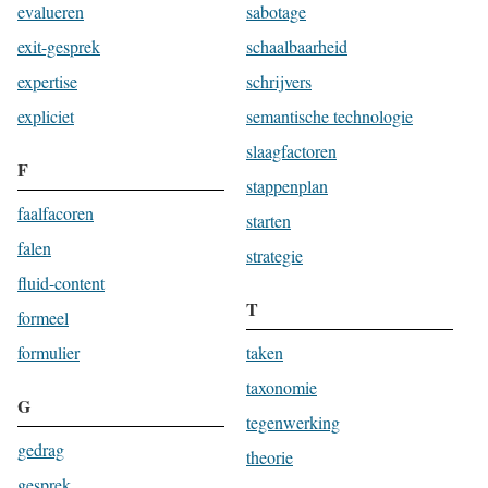
evalueren
sabotage
exit-gesprek
schaalbaarheid
expertise
schrijvers
expliciet
semantische technologie
slaagfactoren
F
stappenplan
faalfacoren
starten
falen
strategie
fluid-content
T
formeel
formulier
taken
taxonomie
G
tegenwerking
gedrag
theorie
gesprek