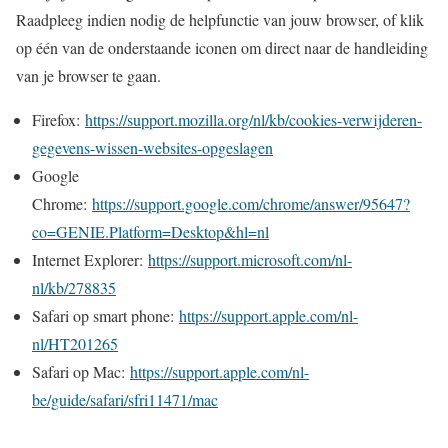
Raadpleeg indien nodig de helpfunctie van jouw browser, of klik
op één van de onderstaande iconen om direct naar de handleiding
van je browser te gaan.
Firefox:
https://support.mozilla.org/nl/kb/cookies-verwijderen-
gegevens-wissen-websites-opgeslagen
Google
Chrome:
https://support.google.com/chrome/answer/95647?
co=GENIE.Platform=Desktop&hl=nl
Internet Explorer:
https://support.microsoft.com/nl-
nl/kb/278835
Safari op smart phone:
https://support.apple.com/nl-
nl/HT201265
Safari op Mac:
https://support.apple.com/nl-
be/guide/safari/sfri11471/mac